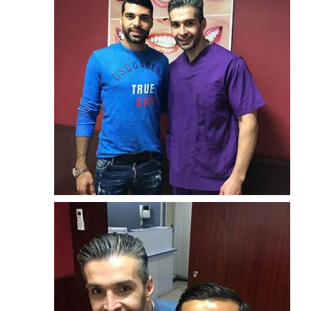
زوم
ارتودنسی
مهدی طارمی