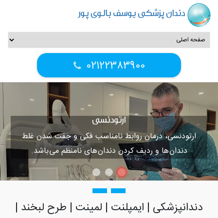
دندان پزشکی یوسف بالوی پور
02122383900
ارتودنسی
ارتودنسی، درمان روابط نامناسب فکی و جفت شدن غلط
دندان ها و ردیف کردن دندان های نامنظم می باشد.
دندانپزشکی | ایمپلنت | لمینت | طرح لبخند |