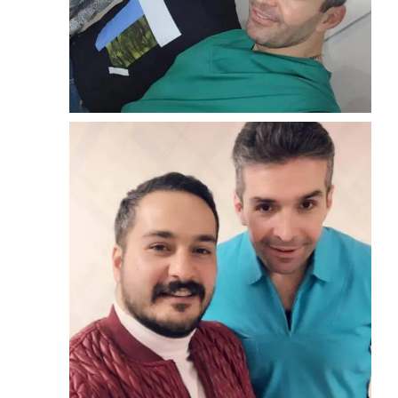
ارتودنسی
امید روانخواه
زوم