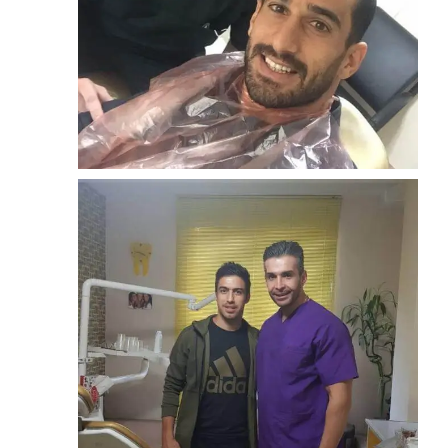
ارتودنسی
احسان حاج صفی
زوم