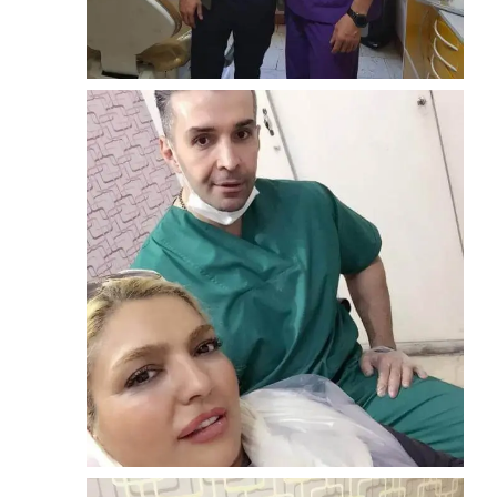
لمینیت
خسرو حیدری
زوم
پروتز