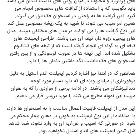
های پرکاربرد و محبوب در میان روش های کاشت دندان می باشد
باید بگوییم، که با استفاده از گرافت های مخصوص انجام می
گیرد. این گرافت ها به راحتی در استخوان فک قرار می گیرند.
همین امر سبب می شود، تا شبیه به یک ریشه مصنوعی عمل کند.
این نوع گرافت ها را می توانید در مدل های مختلفی ببینید. مدل
های پیچی، رزوه دار، تیغه ای می باشند. طراحی ایمپلنت های
تیغه ای به گونه ای انجام گرفته است که از تیغه های تیتانیوم
تشکیل شده اند. این تیغه ها در صورت فرسودگی و از بین رفتن
استخوان های فک قابلیت نگه داشتن دندان ها را دارد.
همانطور که در ابتدا نیز اشاره کردیم ایمپلنت اندو استیل به دلیل
برخورداری از مزایای ویژه ای که دارد بسیار مورد توجه
دندانپزشکان می باشند. در ادامه برخی از مواردی را که به عنوان
مزیت این نمونه مطرح می کنند را مورد بررسی قرار می دهیم.
این مدل از ایمپلنت قابلیت اتصال مناسب را به استخوان ها دارد،
با استفاده از این نوع ایمپلنت به خوبی در دهان بیمار محکم می
شود. در صورتی که آسیب و ض1ربه ای به وارد نشود، شما شاهد
شل شدن ایمپلنت های اندو استیل نخواهید بود.