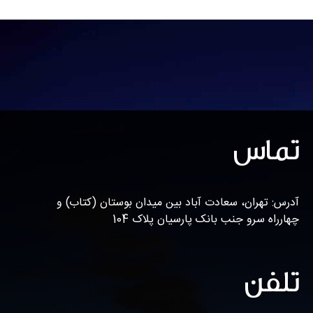
تماس
آدرس: تهران، سعادت آباد بین میدان بوستان (کتاب) و
چهارراه سرو جنب بانک پارسیان پلاک 104
تلفن