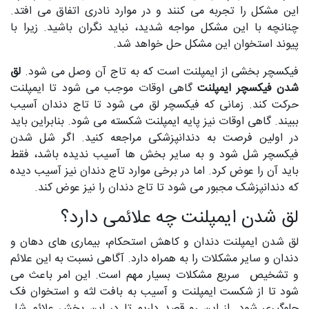
این مشکل را تجربه می کنند و در موارد نادری اتفاق می افتد.
چنانچه با این مشکل مواجه شدید، نباید نگران باشید. زیرا با
پیوند استخوان این مشکل حل خواهد شد.
فیکسچر بخشی از ایمپلنت است که به تاج آن وصل می شود.
لق
شدن فیکسچر ایمپلنت
گاهی اوقات موجب می شود تا ایمپلنت
حرکت کند. زمانی که فیکسچر لق می شود تا تاج دندان آسیب
ببیند. گاهی اوقات نیز پایه ایمپلنت شکسته می شود. بنابراین باید
در اولین فرصت به دندانپزشکی مراجعه کنید. اگر شل شدن
فیکسچر شل شود و به سایر بخش ها آسیب ندیده باشد، فقط
باید آن را عوض کرد. اما در برخی موارد تاج دندان نیز آسیب دیده
که دندانپزشک مجبور می شود تا تاج دندان را نیز عوض کند.
لق شدن ایمپلنت چه علائمی دارد؟
لق شدن ایمپلنت دندان و کاهش استحکام، بیماری های دهان و
دندان و سایر مشکلات را به همراه دارد. آگاهی نسبت به این علائم
و تشخیص سریع مشکلات بسیار مهم است. این امر باعث می
شود تا از شکست ایمپلنت و آسیب به بافت لثه و استخوان فک
جلوگیری شود. از این رو قصد داریم تا در این بخش علائم شل