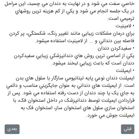
خاصي سفت مي شود و در نهايت به دندان مي چسبد، اين مراحل
در يک جلسه انجام مي شود و يکي از کم هزينه ترين روشهاي
ترميمي است.
• لامينيت
براي درمان مشکلات زيبايي مانند تغيير رنگ، شکستگي، پر کردن
فاصله بين دنداني و ... از لامينيت استفاده ميشود.
• سفيدکردن دندان
يکي از اساسي ترين روش هاي دندانپزشکي زيبايي سفيدکردن
دندان است که باعث زيبايي لبخند ميشود.
• ايمپلنت
ايمپلنت دندان نوعي پايه تيتانيومي سازگار با سلول هاي بدن
است. از ايمپلنت هاي دنداني به عنوان جايگزيني مناسب و دائمي
به جاي يک يا چند دندان از دست رفته استفاده مي شود. پس از
قراردادن ايمپلنت توسط دندانپزشک در داخل استخوان فک، با
استخوان سازي سلول هاي استخوان ساز، استخوان فک به
ايمپلنت جوش مي خورد.
مطلب قبلی: اصول طراحي لبخند
مطلب بعدی
قبلی
بعدی