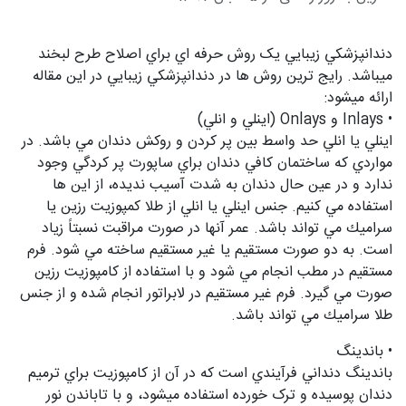
دندانپزشکي زيبايي يک روش حرفه اي براي اصلاح طرح لبخند
ميباشد. رايج ترين روش ها در دندانپزشکي زيبايي در اين مقاله
ارائه ميشود:
• Inlays و Onlays (اينلي و انلي)
اينلي يا انلي حد واسط بين پر كردن و روكش دندان مي باشد. در
مواردي كه ساختمان كافي دندان براي ساپورت پر كردگي وجود
ندارد و در عين حال دندان به شدت آسيب نديده، از اين ها
استفاده مي كنيم. جنس اينلي يا انلي از طلا كمپوزيت رزين يا
سراميك مي تواند باشد. عمر آنها در صورت مراقبت نسبتاً زياد
است. به دو صورت مستقيم يا غير مستقيم ساخته مي شود. فرم
مستقيم در مطب انجام مي شود و با استفاده از كامپوزيت رزين
صورت مي گيرد. فرم غير مستقيم در لابراتور انجام شده و از جنس
طلا سراميك مي تواند باشد.
• باندينگ
باندينگ دنداني فرآيندي است که در آن از کامپوزيت براي ترميم
دندان پوسيده و ترک خورده استفاده ميشود، و با تاباندن نور