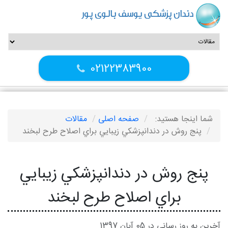
دندان پزشکی یوسف بالوی پور
02122383900
شما اینجا هستید:
صفحه اصلی
مقالات
پنج روش در دندانپزشکي زيبايي براي اصلاح طرح لبخند
پنج روش در دندانپزشکي زيبايي
براي اصلاح طرح لبخند
آخرین به روز رسانی در 05 آبان 1397