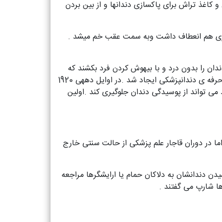
دن دندان و کاغذ تراش برای پاکسازی دندانها و از بین بردن
 مقداری هم انعطاف داشت وبه سمت عقب خم میشد .
اشد که در سال 1844 از ان استفاده شد و توانستند دندان را بدون درد و با بیهوش کردن فرد بکشند که
بعد در پایان دهه ی قرن بیستم توانستند از بی حسی موضعی بجای بیهوشی کامل استفاده کنند با این کار تحول عظیمی در حرفه ی دندانپزشکی ایجاد شد .در اوایل دههی 1920
شگان به این مطلب پی بردند که فلوراید می تواند از پوسیدگی دندان جلوگیری کند .اولین
اما در دوران قاجار علم پزشکی از حالت سنتی خارج
شیدن دندانشان به دلاکان حمام یا ارایشگرها مراجعه
ها شارپ می گفتند .