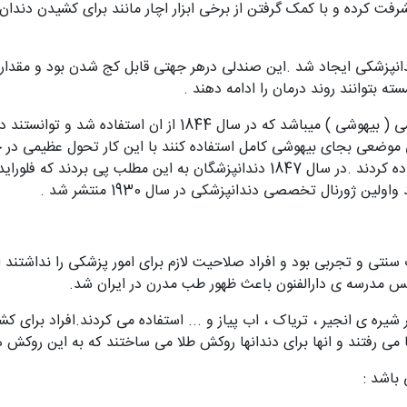
1 حرفه دندانپزشکی پیشرفت کرده و با کمک گرفتن از برخی ابزار اچار مانند برای کشی
صندلی دندانپزشکی ایجاد شد .این صندلی درهر جهتی قابل کج شدن بود و
ته بتوانند روند درمان را ادامه دهند .
یکی از کشف های مهم در علم پزشکی ماده ی بی حسی ( بیهوشی ) میب
بیشتر دندانپزشکان از اشعه ی X و استریلیزاتور استفاده کردند .در سال 1847 دندانپز
 سنتی و تجربی بود و افراد صلاحیت لازم برای امور پزشکی را نداشتند 
س مدرسه ی دارالفنون باعث ظهور طب مدرن در ایران شد.
 شیره ی انجیر ، تریاک ، اب پیاز و ... استفاده می کردند.افراد برای ک
ا می رفتند و انها برای دندانها روکش طلا می ساختند که به این روکش 
باشد :