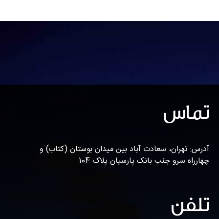
تماس
آدرس: تهران، سعادت آباد بین میدان بوستان (کتاب) و
چهارراه سرو جنب بانک پارسیان پلاک 104
تلفن