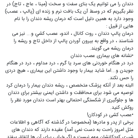
دندان را می توانیم یک بنای سفت و سخت (مینا ، عاج ، تاج) در
نظر بگیریم که در وسط آن یک بافت نرم و زنده ای (پالپ ، عصب)
وجود دارد به همین دلیل است که درمان ریشه دندان را با نام
هایی از قبیل :
درمان پالپ دندان ، روت كانال ، اندو، عصب كشي و... نیز می
شناسند ، در واقع به بیرون آوردن پالپ از داخل تاج و ریشه را
درمان ریشه می گویند.
•نشانه های بیماری عصب دندان
درد در هنگام خوردنی های سرد یا گرم ، درد مداوم ، درد در هنگام
جویدن و...اما شاید بیمار با وجود داشتن این بیماری ، هیچ دردی
را حس نکند.
البته بعد از آنکه پزشک متخصص ، ریشه دندان بیمار را درمان کرد
توصیه می شود برای محافظت و داشتن ایمنی بیشتر برای دندان
ها و جلوگیری از شکستگی احتمالی بهتر است دندان مورد نظر را
روکش کنید.
•عصب کشی در کودکان!
برخی از پدر و مادرها (مخصوصا در گذشته که آگاهی و اطلاعات
مثل امروز راحت به دست نمی آمد) عقیده دارند که دندان های
شیری کودکانشان مهم نیست و اگر خرابی برای آن ها اتفاق بیفتد